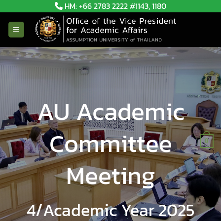
Skip
HM: +66 2783 2222 #1143, 1180
to
content
AU Academic
Committee
0
Meeting
4/Academic Year 2025